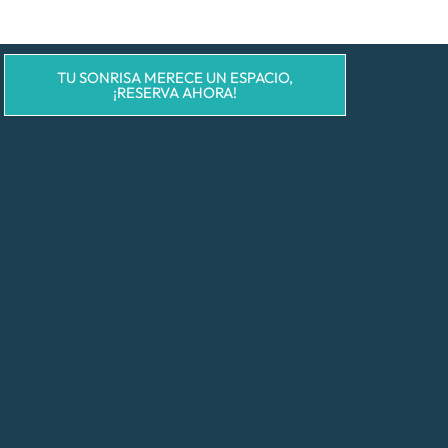
TU SONRISA MERECE UN ESPACIO,
¡RESERVA AHORA!