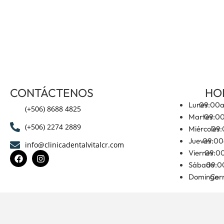
CONTÁCTENOS
HO
Lunes
09:00a
(+506) 8688 4825
Martes
09:0
(+506) 2274 2889
Miércoles
09:
Jueves
09:00
info@clinicadentalvitalcr.com
Viernes
09:0
Sábado
09:0
Domingo
Cer