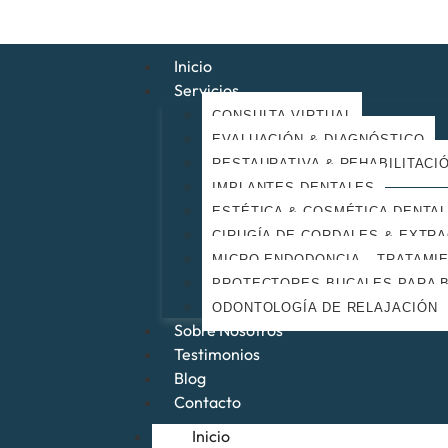
Inicio
Servicios
CONSULTA VIRTUAL
EVALUACIÓN & DIAGNÓSTICO
RESTAURATIVA & REHABILITACI
IMPLANTES DENTALES
ESTÉTICA & COSMÉTICA DENTA
CIRUGÍA DE CORDALES & EXTR
MICRO ENDODONCIA – TRATAMI
PROTECTORES BUCALES PARA 
ODONTOLOGÍA DE RELAJACIÓN
Sobre Nosotros
Testimonios
Blog
Contacto
Inicio